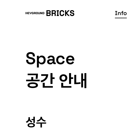
Info
Mypage
Info
Space
이용하기
Book
공간 안내
오시는 길
예약현황
Help
공간 안내
예약하기
공지사항
이용약관
개인정보처리방침
견적받기
FAQ
성수