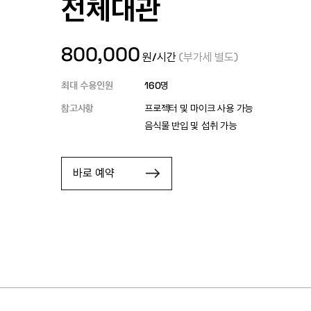
전체대관
800,000
원/시간
(부가세 별도)
최대 수용인원
160
명
참고사항
프로젝터 및 마이크 사용 가능
음식물 반입 및 섭취 가능
바로 예약