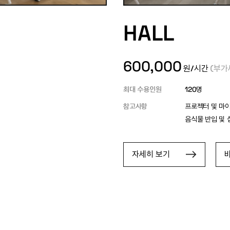
HALL
600,000
원/시간
(부가
최대 수용인원
120
명
참고사항
프로젝터 및 마이
음식물 반입 및 
자세히 보기